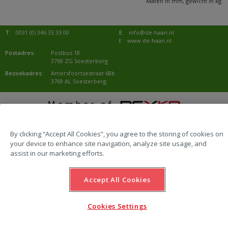
Maten in mm, gewicht in kg.
T:
0031 (0) 346 33 33 00
E:
info@de-haan.nl
I:
www.de-haan.nl
Postadres:
Postbus 18
3769 ZG Soesterberg
Bezoekadres:
Amersfoortsestraat 68b
3769 AL Soesterberg
website by Emazing
By clicking “Accept All Cookies”, you agree to the storing of cookies on
your device to enhance site navigation, analyze site usage, and
assist in our marketing efforts.
Accept All Cookies
Cookies Settings