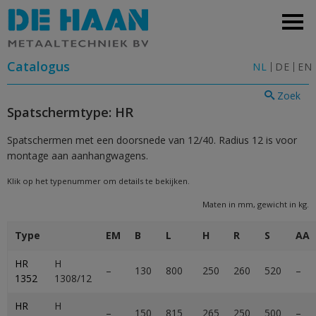
Catalogus
NL
DE
EN
Zoek
Spatschermtype: HR
Spatschermen met een doorsnede van 12/40. Radius 12 is voor
montage aan aanhangwagens.
Klik op het typenummer om details te bekijken.
Maten in mm, gewicht in kg.
Type
EM
B
L
H
R
S
AA
HR
H
–
130
800
250
260
520
–
1352
1308/12
HR
H
–
150
815
265
250
500
–