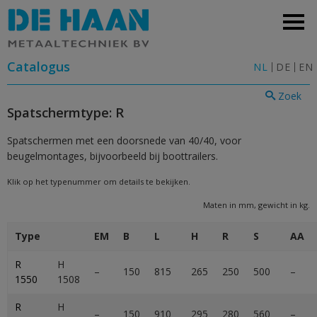
Catalogus
NL
DE
EN
Zoek
Spatschermtype: R
Spatschermen met een doorsnede van 40/40, voor
beugelmontages, bijvoorbeeld bij boottrailers.
Klik op het typenummer om details te bekijken.
Maten in mm, gewicht in kg.
Type
EM
B
L
H
R
S
AA
R
H
–
150
815
265
250
500
–
1550
1508
R
H
–
150
910
295
280
560
–