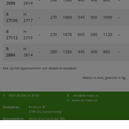
2686
2614
R
H
–
270
1660
545
500
1000
–
27100
2717
R
H
–
270
1870
605
560
1120
–
27112
2719
R
H
–
280
1380
445
430
860
–
2886
2814
Klik op het typenummer om details te bekijken.
Maten in mm, gewicht in kg.
T:
0031 (0) 346 33 33 00
E:
info@de-haan.nl
I:
www.de-haan.nl
Postadres:
Postbus 18
3769 ZG Soesterberg
Bezoekadres:
Amersfoortsestraat 68b
3769 AL Soesterberg