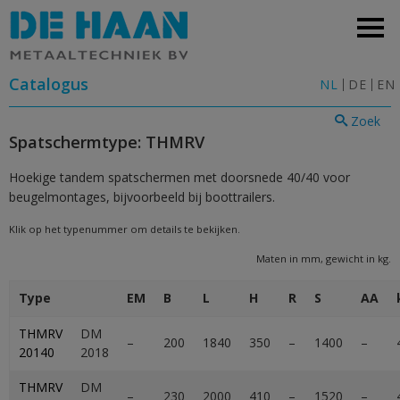
Catalogus
NL
DE
EN
Zoek
Spatschermtype: THMRV
Hoekige tandem spatschermen met doorsnede 40/40 voor
beugelmontages, bijvoorbeeld bij boottrailers.
Klik op het typenummer om details te bekijken.
Maten in mm, gewicht in kg.
Type
EM
B
L
H
R
S
AA
THMRV
DM
–
200
1840
350
–
1400
–
20140
2018
THMRV
DM
–
230
2000
410
–
1520
–