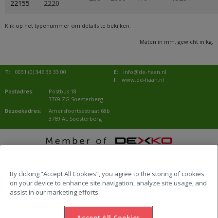
22155
2220
Klik op het typenummer om details te bekijken.
Maten in mm, gewicht in kg.
T:
0031 (0) 346 33 33 00
E:
info@de-haan.nl
I:
www.de-haan.nl
Postadres:
Postbus 18
3769 ZG Soesterberg
Bezoekadres:
Amersfoortsestraat 68b
3769 AL Soesterberg
website by Emazing
By clicking “Accept All Cookies”, you agree to the storing of cookies
on your device to enhance site navigation, analyze site usage, and
assist in our marketing efforts.
Accept All Cookies