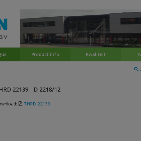
gus
Product info
Kwaliteit
N
HRD 22139 - D 2218/12
ownload:
THRD 22139