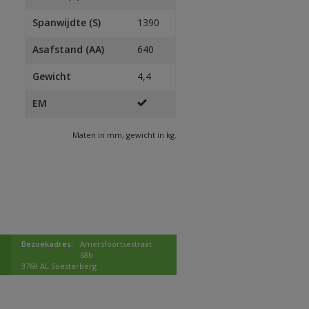
Spanwijdte (S)
1390
Asafstand (AA)
640
Gewicht
4,4
EM
Maten in mm, gewicht in kg.
Bezoekadres:
Amersfoortsestraat
68b
3769 AL Soesterberg