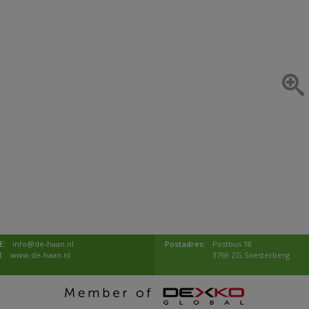
E:
info@de-haan.nl
Postadres:
Postbus 18
I:
www.de-haan.nl
3769 ZG Soesterberg