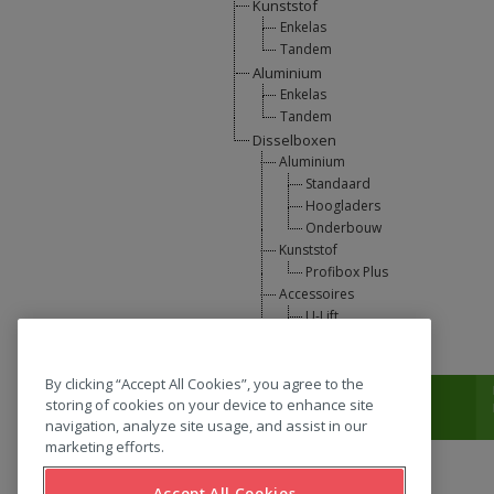
Kunststof
Enkelas
Tandem
Aluminium
Enkelas
Tandem
Disselboxen
Aluminium
Standaard
Hoogladers
Onderbouw
Kunststof
Profibox Plus
Accessoires
U-Lift
L-Support
By clicking “Accept All Cookies”, you agree to the
T:
0031 (0) 346 33 33 00
storing of cookies on your device to enhance site
navigation, analyze site usage, and assist in our
marketing efforts.
Accept All Cookies