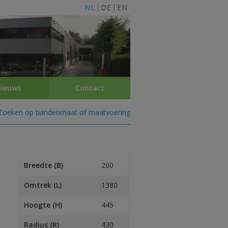
NL
DE
EN
ieuws
Contact
Zoeken op bandenmaat of maatvoering
Breedte (B)
200
Omtrek (L)
1380
Hoogte (H)
445
Radius (R)
430