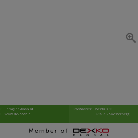
E:
info@de-haan.nl
Postadres:
Postbus 18
I:
www.de-haan.nl
3769 ZG Soesterberg