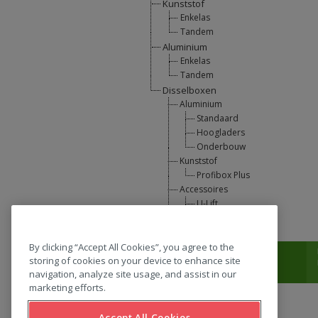
Kunststof
Enkelas
Tandem
Aluminium
Enkelas
Tandem
Disselboxen
Aluminium
Standaard
Hoogladers
Onderbouw
Kunststof
Profibox Plus
Accessoires
U-Lift
L-Support
By clicking “Accept All Cookies”, you agree to the
T:
0031 (0) 346 33 33 00
storing of cookies on your device to enhance site
navigation, analyze site usage, and assist in our
marketing efforts.
Accept All Cookies