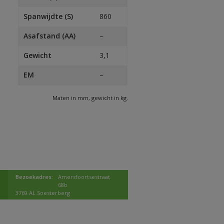
Spanwijdte (S)
860
Asafstand (AA)
–
Gewicht
3,1
EM
–
Maten in mm, gewicht in kg.
Bezoekadres:
Amersfoortsestraat
68b
3769 AL Soesterberg