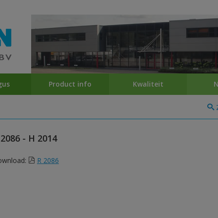
gus
Product info
Kwaliteit
N
 2086 - H 2014
ownload:
R 2086