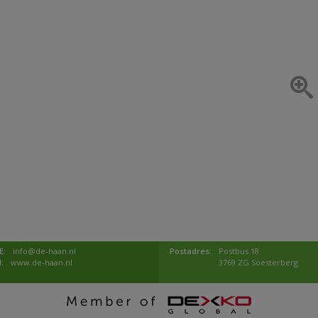
E:
info@de-haan.nl
Postadres:
Postbus 18
I:
www.de-haan.nl
3769 ZG Soesterberg