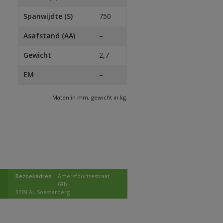
Spanwijdte (S)
750
Asafstand (AA)
–
Gewicht
2,7
EM
–
Maten in mm, gewicht in kg.
Bezoekadres:
Amersfoortsestraat
68b
3769 AL Soesterberg