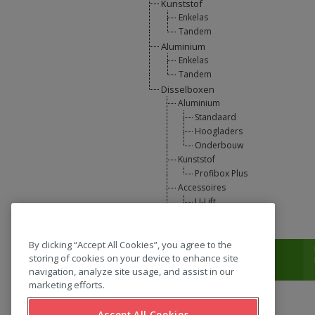
Kunststof
Enkelas
Tandem
Aluminium
Enkelas
Tandem
Disselboxen
Aluminium
Standaard
Hoogladers
Onderbouw
Kunststof
Profibox Plus
Accessoires
U-Lift
L-Support
By clicking “Accept All Cookies”, you agree to the
T:
0031 (0) 346 33 33 00
storing of cookies on your device to enhance site
navigation, analyze site usage, and assist in our
marketing efforts.
Accept All Cookies