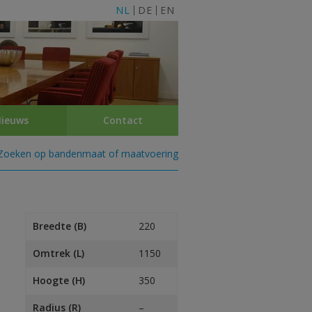
NL
DE
EN
ieuws
Contact
Zoeken op bandenmaat of maatvoering
Breedte (B)
220
Omtrek (L)
1150
Hoogte (H)
350
Radius (R)
–