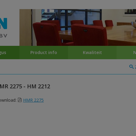
gus
Product info
Kwaliteit
N
MR 2275 - HM 2212
ownload:
HMR 2275