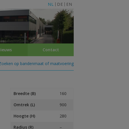
NL
DE
EN
ieuws
Contact
Zoeken op bandenmaat of maatvoering
Breedte (B)
160
Omtrek (L)
900
Hoogte (H)
280
Radius (R)
–