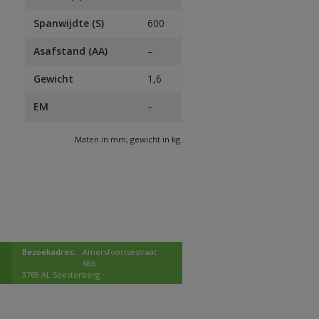
Spanwijdte (S)
600
Asafstand (AA)
–
Gewicht
1,6
EM
–
Maten in mm, gewicht in kg.
Bezoekadres:
Amersfoortsestraat
68b
3769 AL Soesterberg