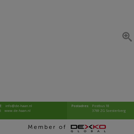
E:
info@de-haan.nl
Postadres:
Postbus 18
I:
www.de-haan.nl
3769 ZG Soesterberg