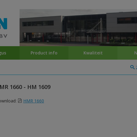
gus
Product info
Kwaliteit
N
MR 1660 - HM 1609
ownload:
HMR 1660