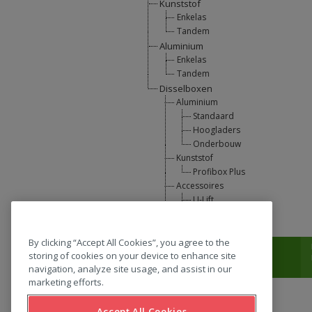
Kunststof
Enkelas
Tandem
Aluminium
Enkelas
Tandem
Disselboxen
Aluminium
Standaard
Hoogladers
Onderbouw
Kunststof
Profibox Plus
Accessoires
U-Lift
L-Support
By clicking “Accept All Cookies”, you agree to the
T:
0031 (0) 346 33 33 00
storing of cookies on your device to enhance site
navigation, analyze site usage, and assist in our
marketing efforts.
Accept All Cookies