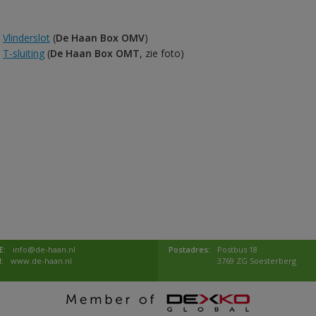
Vlinderslot
(
De Haan Box OMV
)
T-sluiting
(
De Haan Box OMT
, zie foto)
E:
info@de-haan.nl
Postadres:
Postbus 18
I:
www.de-haan.nl
3769 ZG Soesterberg