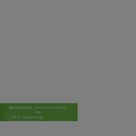
Bezoekadres:
Amersfoortsestraat
68b
3769 AL Soesterberg