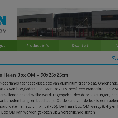
gus
Product info
Kwaliteit
N
e Haan Box OM – 90x25x25cm
Nederlands fabricaat disselbox van aluminium traanplaat. Onder and
assis van hoogladers. De Haan Box OM heeft een wanddikte van 2,
envallende deksel welke wordt tegengehouden door 2 kettingen, zodat
ar beneden hangt en beschadigt. Op de rand van de box is een rubber
houd water- en stofvrij blijft (IP55). De Haan Box OM weegt 8,7kg en 
 Box OM kan worden gekozen uit 2 verschillende sloten;