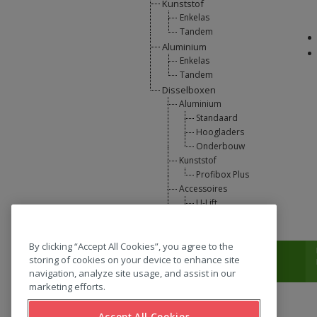
Kunststof
Enkelas
Tandem
Aluminium
Enkelas
Tandem
Disselboxen
Aluminium
Standaard
Hoogladers
Onderbouw
Kunststof
Profibox Plus
Accessoires
U-Lift
L-Support
By clicking “Accept All Cookies”, you agree to the
T:
0031 (0) 346 33 33 00
storing of cookies on your device to enhance site
navigation, analyze site usage, and assist in our
marketing efforts.
Accept All Cookies