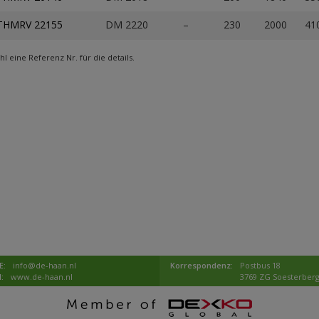
THMRV 22155
DM 2220
–
230
2000
41
l eine Referenz Nr. für die details.
E:
info@de-haan.nl
Korrespondenz:
Postbus 18
I:
www.de-haan.nl
3769 ZG Soesterber