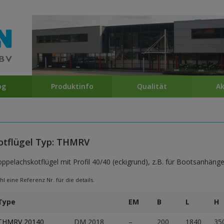
og
Produktinfo
Qualität
Ak
otflügel Typ: THMRV
ppelachskotflügel mit Profil 40/40 (eckigrund), z.B. für Bootsanhänge
l eine Referenz Nr. für die details.
Type
EM
B
L
H
THMRV 20140
DM 2018
–
200
1840
35