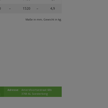
0
–
1520
–
4,9
Maße in mm, Gewicht in kg.
Adresse:
Amersfoortsestraat 68b
g
3769 AL Soesterberg