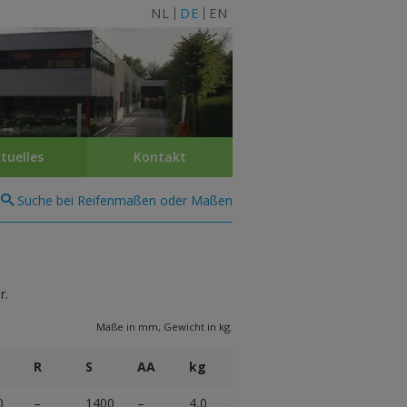
NL
DE
EN
tuelles
Kontakt
Suche bei Reifenmaßen oder Maßen
r.
Maße in mm, Gewicht in kg.
R
S
AA
kg
0
–
1400
–
4,0