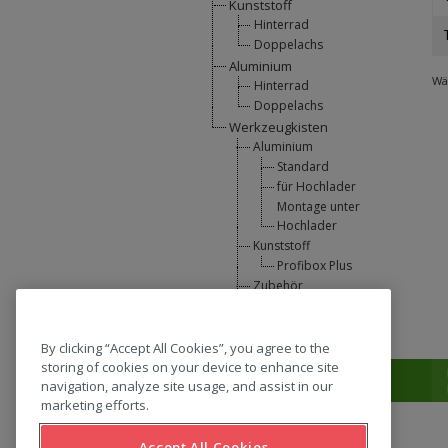
Kunststoff
Hinterrad
Doppelachs
Aluminium
Wäh
Hinterrad
Doppelachs
Werkzeugkisten
Aluminium
Standard
für Hochlader
Montage unter
Hochlader
Kunststoff
Profibox Plus
Zubehör
U-Lift
L-Support
By clicking “Accept All Cookies”, you agree to the
storing of cookies on your device to enhance site
T:
0031 (0) 346 33 33 00
navigation, analyze site usage, and assist in our
marketing efforts.
Accept All Cookies