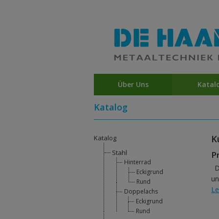
Über Uns
Katal
Katalog
K
Katalog
Stahl
P
Hinterrad
D
Eckigrund
un
Rund
Le
Doppelachs
Eckigrund
Rund