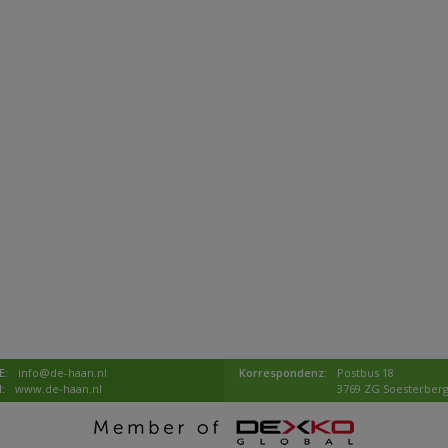
E:
info@de-haan.nl
Korrespondenz:
Postbus 18
I:
www.de-haan.nl
3769 ZG Soesterber