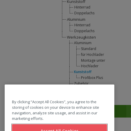
Kunststoff
Hinterrad
Doppelachs
Aluminium
Hinterrad
Doppelachs
Werkzeugkisten
Aluminium
Standard
für Hochlader
Montage unter
Hochlader
Kunststoff
Profibox Plus
Zubehör
U-Lift
L-Support
By clicking “Accept All Cookies”, you agree to the
storing of cookies on your device to enhance site
T:
0031 (0) 346 33 33 00
navigation, analyze site usage, and assist in our
marketing efforts.
Accept All Cookies