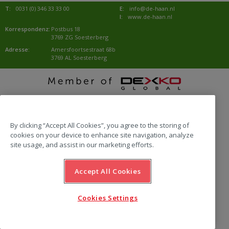
T:
0031 (0) 346 33 33 00
E:
info@de-haan.nl
I:
www.de-haan.nl
Korrespondenz:
Postbus 18
3769 ZG Soesterberg
Adresse:
Amersfoortsestraat 68b
3769 AL Soesterberg
website by Emazing
By clicking “Accept All Cookies”, you agree to the storing of
cookies on your device to enhance site navigation, analyze
site usage, and assist in our marketing efforts.
Accept All Cookies
Cookies Settings