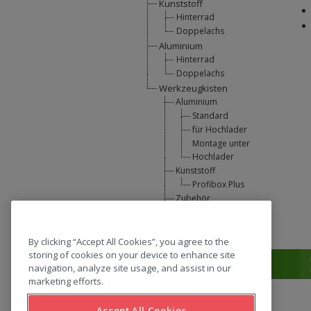
Kunststoff
Hinterrad
Doppelachs
Aluminium
Hinterrad
Doppelachs
Werkzeugkisten
Aluminium
Standard
für Hochlader
Montage unter
Hochlader
Kunststoff
Profibox Plus
Zubehör
U-Lift
L-Support
By clicking “Accept All Cookies”, you agree to the
storing of cookies on your device to enhance site
T:
0031 (0) 346 33 33 00
navigation, analyze site usage, and assist in our
marketing efforts.
Accept All Cookies