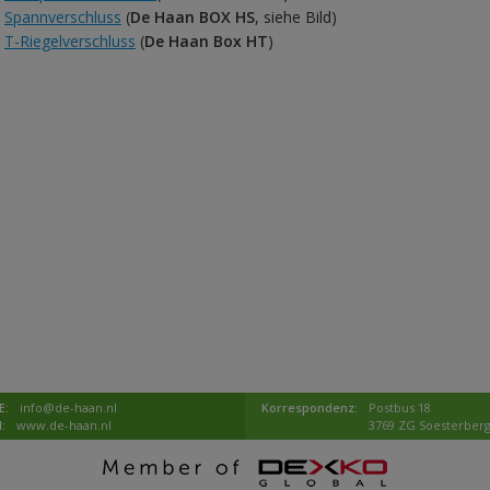
Spannverschluss
(
De Haan BOX HS
, siehe Bild)
T-Riegelverschluss
(
De Haan Box HT
)
E:
info@de-haan.nl
Korrespondenz:
Postbus 18
I:
www.de-haan.nl
3769 ZG Soesterber